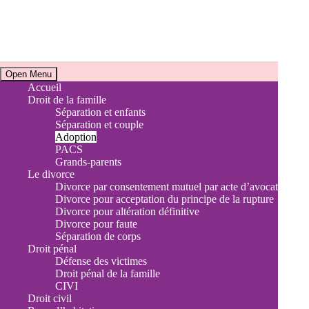
Horaires
Open Menu
Accueil
Droit de la famille
Accueil téléphonique et Consultations juridiques
Séparation et enfants
Du lundi au vendredi de 9h à 17h30
Séparation et couple
Sur rendez-vous uniquement
Adoption
PACS
Adresse
Grands-parents
Le divorce
9 Avenue de la Libération
Divorce par consentement mutuel par acte d’avocat
Divorce pour acceptation du principe de la rupture
13120 Gardanne
Divorce pour altération définitive
Divorce pour faute
Séparation de corps
Droit pénal
Défense des victimes
Droit pénal de la famille
CIVI
Droit civil