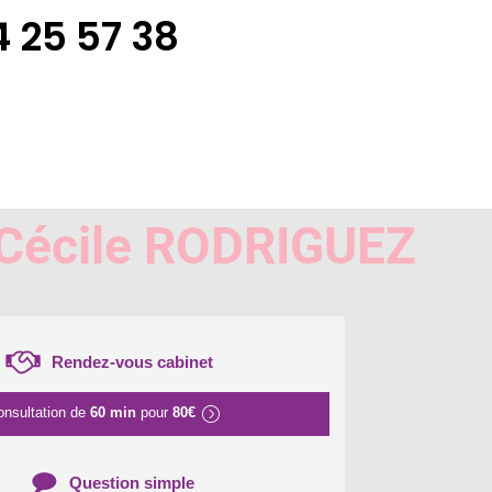
 25 57 38
 Cécile RODRIGUEZ
Rendez-vous cabinet
onsultation de
60 min
pour
80€
Question simple