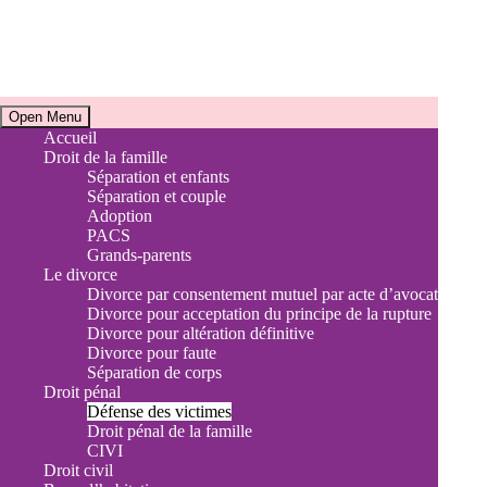
Horaires
Open Menu
Accueil
Droit de la famille
Accueil téléphonique et Consultations juridiques
Séparation et enfants
Du lundi au vendredi de 9h à 17h30
Séparation et couple
Sur rendez-vous uniquement
Adoption
PACS
Adresse
Grands-parents
Le divorce
9 Avenue de la Libération
Divorce par consentement mutuel par acte d’avocat
Divorce pour acceptation du principe de la rupture
13120 Gardanne
Divorce pour altération définitive
Divorce pour faute
Séparation de corps
Droit pénal
Défense des victimes
Droit pénal de la famille
CIVI
Droit civil